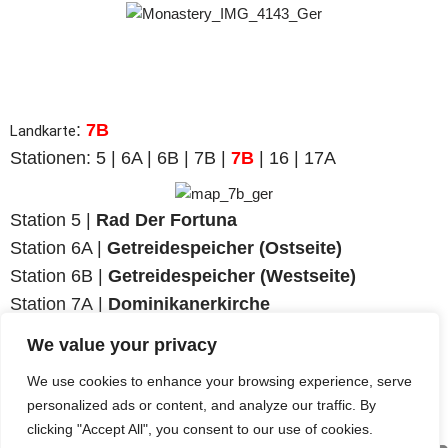
:
7B
Landkarte
Stationen:
5 | 6A | 6B | 7B |
7B
| 16 | 17A
Station 5 |
Rad Der Fortuna
Station 6A |
Getreidespeicher (Ostseite)
Station
6B |
Getreidespeicher (Westseite)
Station
7A
|
Dominikanerkirche
Station
7B
|
Dominikanerkloster
We value your privacy
Station 16 |
Stadtpark
We use cookies to enhance your browsing experience, serve
Station 17A |
Neumarkter Tor
personalized ads or content, and analyze our traffic. By
clicking "Accept All", you consent to our use of cookies.