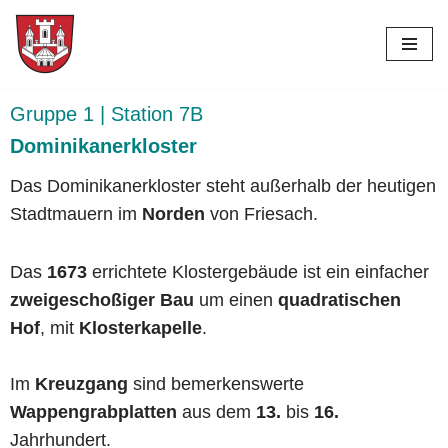
Skip
to
content
Gruppe 1 | Station 7B
Dominikanerkloster
Das Dominikanerkloster steht außerhalb der heutigen
Stadtmauern im
Norden
von Friesach.
Das
1673
errichtete Klostergebäude ist ein einfacher
zweigeschoßiger Bau
um einen
quadratischen
Hof
, mit
Klosterkapelle
.
Im
Kreuzgang
sind bemerkenswerte
Wappengrabplatten
aus dem
13.
bis
16.
Jahrhundert.