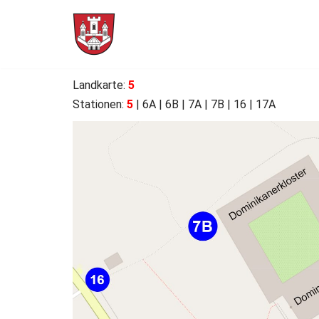
Skip
to
content
Landkarte
:
5
Stationen:
5
| 6
A
| 6B | 7A | 7B | 16 | 17A