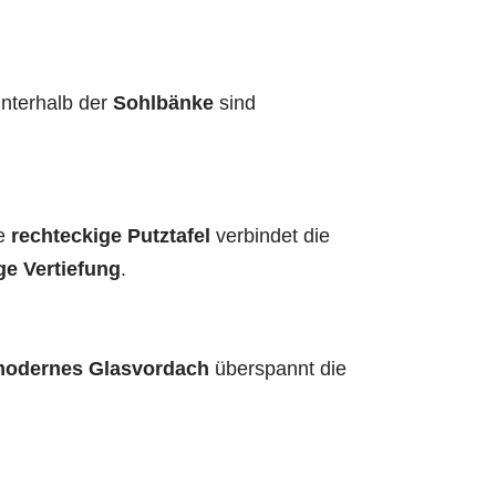
Unterhalb der
Sohlbänke
sind
ne
rechteckige Putztafel
verbindet die
ge Vertiefung
.
odernes Glasvordach
überspannt die