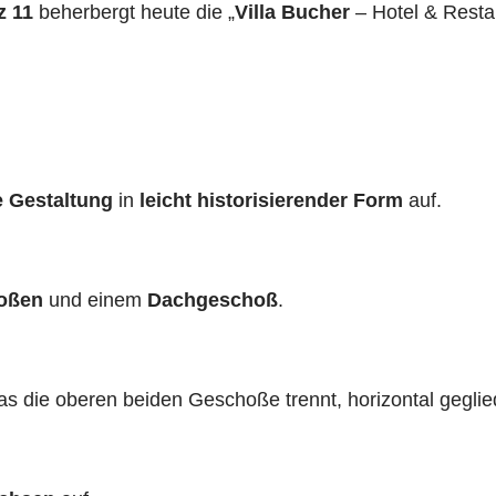
z 11
beherbergt heute die „
Villa Bucher
– Hotel & Resta
e Gestaltung
in
leicht historisierender Form
auf.
hoßen
und einem
Dachgeschoß
.
das die oberen beiden Geschoße trennt, horizontal geglie