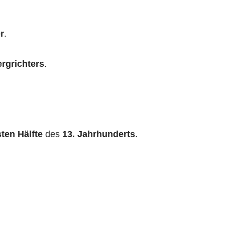
r
.
rgrichters
.
sten Hälfte
des
13. Jahrhunderts
.