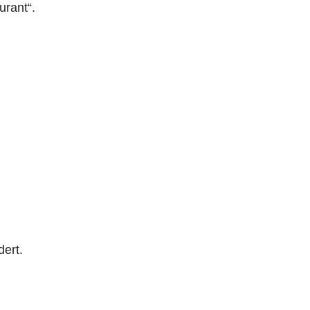
urant“.
dert.