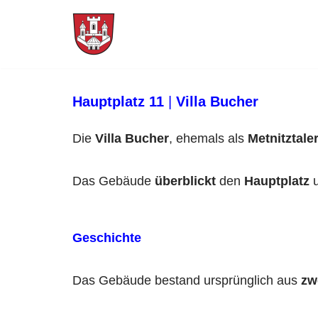
Skip
to
content
Hauptplatz 11
|
Villa Bucher
Die
Villa Bucher
, ehemals als
Metnitztale
Das Gebäude
überblickt
den
Hauptplatz
u
Geschichte
Das Gebäude bestand ursprünglich aus
zw