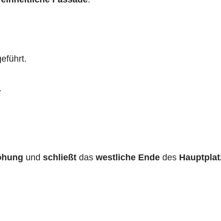
eführt.
.
höhung
und
schließt
das
westliche Ende
des
Hauptplat