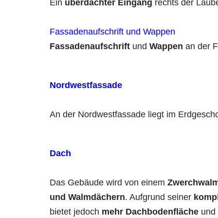
Ein
überdachter Eingang
rechts der Laub
Fassadenaufschrift und Wappen
Fassadenaufschrift
und
Wappen
an der F
Nordwestfassade
An der Nordwestfassade liegt im Erdgesc
Dach
Das Gebäude wird von einem
Zwerchwal
und Walmdächern
. Aufgrund seiner
kompl
bietet jedoch
mehr Dachbodenfläche
und