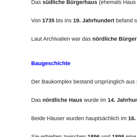
Das
südliche Bürgerhaus
(ehemals Haus
Von
1735
bis ins
19. Jahrhundert
befand s
Laut Archivalien war das
nördliche Bürge
Baugeschichte
Der Baukomplex bestand ursprünglich aus
Das
nördliche Haus
wurde im
14. Jahrhu
Beide Häuser wurden hauptsächlich im
16.
Sie erhielten zwischen
1896
und
1898
ein