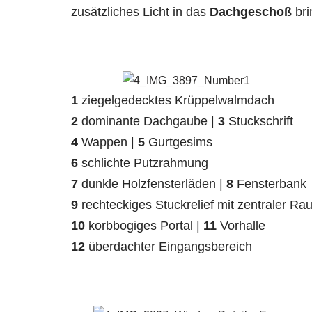
zusätzliches Licht in das
Dachgeschoß
bri
1
ziegelgedecktes Krüppelwalmdach
2
dominante Dachgaube |
3
Stuckschrift
4
Wappen |
5
Gurtgesims
6
schlichte Putzrahmung
7
dunkle Holzfensterläden |
8
Fensterbank
9
rechteckiges Stuckrelief mit zentraler Ra
10
korbbogiges Portal |
11
Vorhalle
12
überdachter Eingangsbereich