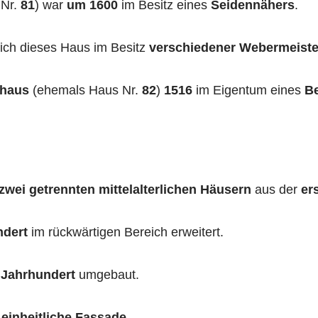
 Nr.
81
) war
um 1600
im Besitz eines
Seidennähers
.
ich dieses Haus im Besitz
verschiedener Webermeiste
rhaus
(ehemals Haus Nr.
82
)
1516
im Eigentum eines
Be
zwei getrennten mittelalterlichen Häusern
aus der
er
ndert
im rückwärtigen Bereich erweitert.
 Jahrhundert
umgebaut.
e
einheitliche Fassade
.