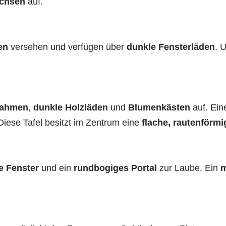
achsen
auf.
en
versehen und verfügen über
dunkle Fensterläden
. 
rahmen
,
dunkle Holzläden
und
Blumenkästen
auf. Ei
Diese Tafel besitzt im Zentrum eine
flache, rautenförmi
e Fenster
und ein
rundbogiges Portal
zur Laube. Ein
m