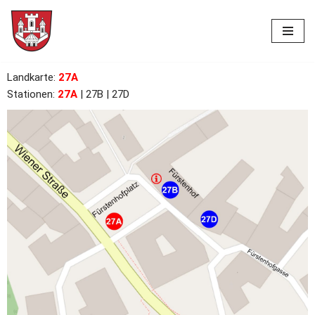
Skip
to
content
Landkarte
:
27A
Stationen:
27A
| 27B
|
27D