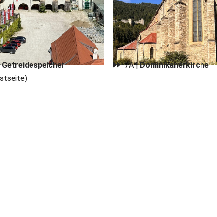
|
Getreidespeicher
7A |
Dominikanerkirche
stseite)