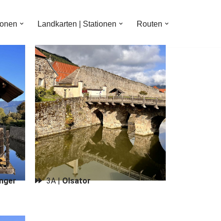
ionen
Landkarten | Stationen
Routen
nger
3A |
Olsator