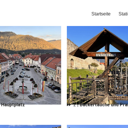
Startseite
Stat
|
Hauptplatz
2 |
Bäckertauche und Pra