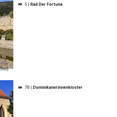
5 |
Rad Der Fortuna
 Süd)
7B |
Dominikanerinnenkloster