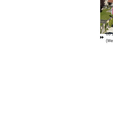
6B 
(We