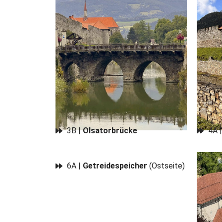
3B |
Olsatorbrücke
4A 
6A |
Getreidespeicher
(Ostseite)