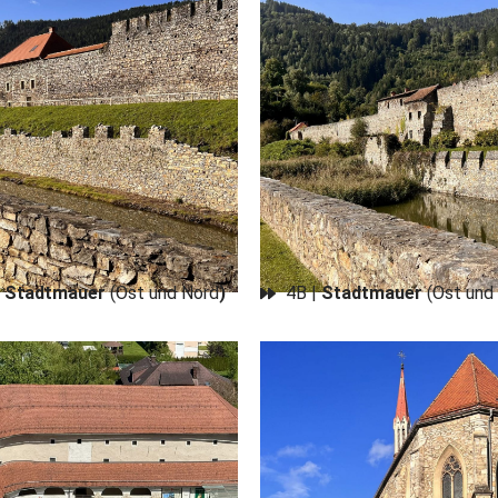
|
Stadtmauer
(Ost und Nord
)
4B |
Stadtmauer
(Ost und